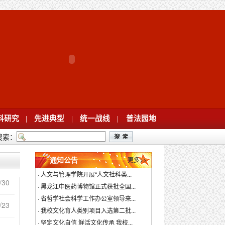
科研究
|
先进典型
|
统一战线
|
普法园地
搜索：
通知公告
更多>>
·
人文与管理学院开展“人文社科类...
/30
·
黑龙江中医药博物馆正式获批全国...
·
省哲学社会科学工作办公室领导来...
/23
·
我校文化育人类别项目入选第二批...
·
坚定文化自信 鲜活文化传承 我校...