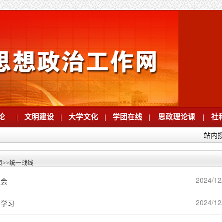
论
|
文明建设
|
大学文化
|
学团在线
|
思政理论课
|
社
站内
页
>>
统一战线
2024/12
谈会
2024/12
治学习