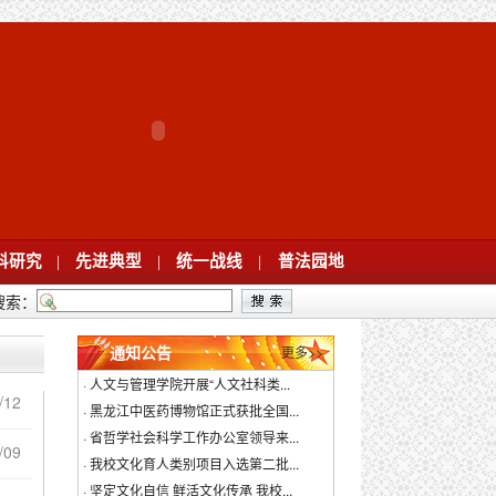
科研究
|
先进典型
|
统一战线
|
普法园地
搜索：
通知公告
更多>>
·
人文与管理学院开展“人文社科类...
/12
·
黑龙江中医药博物馆正式获批全国...
·
省哲学社会科学工作办公室领导来...
/09
·
我校文化育人类别项目入选第二批...
·
坚定文化自信 鲜活文化传承 我校...