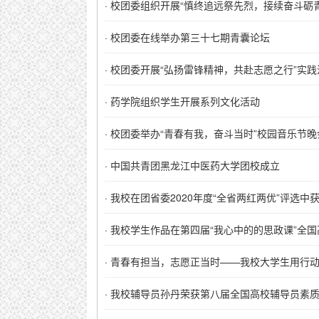
·
校团委组织开展“慎终追远祭先烈，接续奋斗砺
·
校团委在线举办第三十七期青囊论坛
·
校团委开展“弘扬雷锋精神，共赴志愿之行”实践
·
药学院组织学生开展系列文化活动
·
校团委举办“青春有我，奋斗当时”校园音乐节晚
·
中国共青团黑龙江中医药大学团校成立
·
我校在团省委2020年度“全省两红两优”评选中
·
我校学生作品在第四届“我心中的的思政课”全
·
青春有担当，志愿正当时——我校大学生用行
·
我校辅导员孙丹荣获第八届全国高校辅导员素