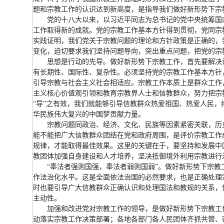
题和宗教工作的认识达到新高度，是指导我们做好新形势下
党的十八大以来，以习近平同志为总书记的党中央统筹国
工作取得新的成就。党的宗教工作基本方针得到贯彻，党同宗
实践证明，我们党关于宗教问题的理论和方针政策是正确的，
变化，迫切要求我们坚持问题导向，突出重点问题，把党的
思想是行动的先导。做好新形势下宗教工作，首先要解决
有长期性、国际性、复杂性。必须坚持党的宗教工作基本方针
引导宗教与社会主义社会相适应。宗教工作本质上是群众工作，
主义核心价值观引领和教育宗教界人士和信教群众，努力把宗教
“导”之有效，我们就能够引导信教群众热爱祖国、热爱人民
华民族伟大复兴的中国梦贡献力量。
宗教问题同政治、经济、文化、民族等因素紧密关联，历
能不能把广大信教群众团结在党和政府周围，是评价宗教工作
规律，才能取得最佳效果。这里的关键在于，要坚持和发展中
教团体加强自身建设和人才培养，坚决抵御境外利用宗教进
“奉法者强则国强，奉法者弱则国弱”。做好新形势下宗
作法治化水平。这是全面依法治国的必然要求，也是正确处理
时也要引导广大信教群众正确认识和处理国法和教规的关系，
主动性。
加强和改进党对宗教工作的领导，是做好新形势下宗教工
动落实宗教工作决策部署；各地各部门各人民团体齐抓共管、