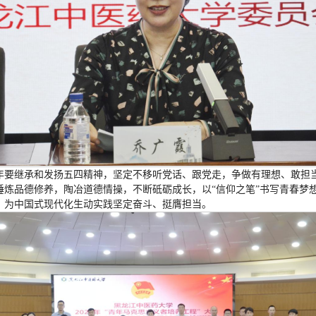
年要继承和发扬五四精神，坚定不移听党话、跟党走，争做有理想、敢担
炼品德修养，陶冶道德情操，不断砥砺成长，以“信仰之笔”书写青春梦想
、为中国式现代化生动实践坚定奋斗、挺膺担当。