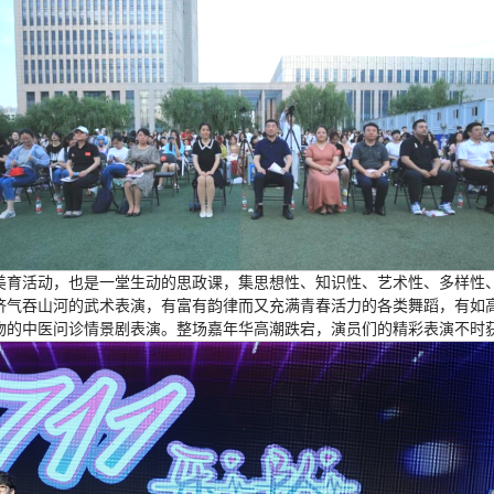
美育活动，也是一堂生动的思政课，集思想性、知识性、艺术性、多样性
济气吞山河的武术表演，有富有韵律而又充满青春活力的各类舞蹈，有如
物的中医问诊情景剧表演。整场嘉年华高潮跌宕，演员们的精彩表演不时