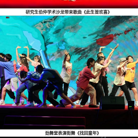
研究生伯仲学术沙龙带来歌曲《此生皆欢喜》
劲舞堂表演街舞《找回童年》