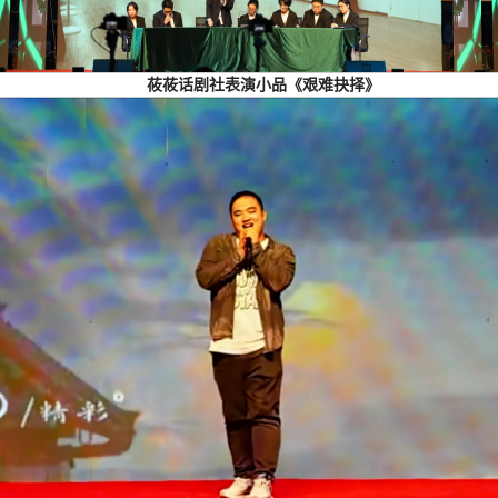
莜莜话剧社表演小品《艰难抉择》