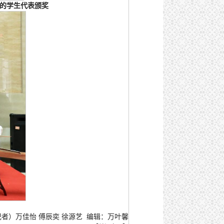
的学生代表颁奖
。
者）万佳怡 傅辰奕 徐源艺 编辑：万叶馨