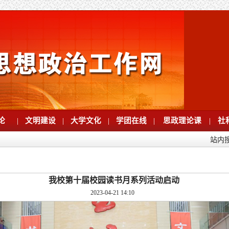
论
|
文明建设
|
大学文化
|
学团在线
|
思政理论课
|
社
站内
我校第十届校园读书月系列活动启动
2023-04-21 14:10