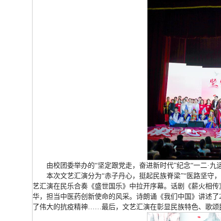
由校团委举办的“坚定跟党走，奋进新时代”纪念“一二·九
本次文艺汇演分为“赤子丹心，挺起民族脊梁”“医路坚守
艺汇演在民乐合奏《盛世国乐》中拉开序幕。话剧《薪火相传
华，担当中医药创新使命的风采。诗朗诵《我们中国》讲述了2
了伟大的抗疫精神……最后，文艺汇演在彰显民族特色、歌颂