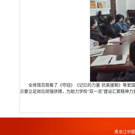
全体馆员观看了《夺冠》《记忆的力量·抗美援朝》等爱
示要立足岗位顽强拼搏，为助力学校“双一流”建设汇聚精神力
黑龙江中医