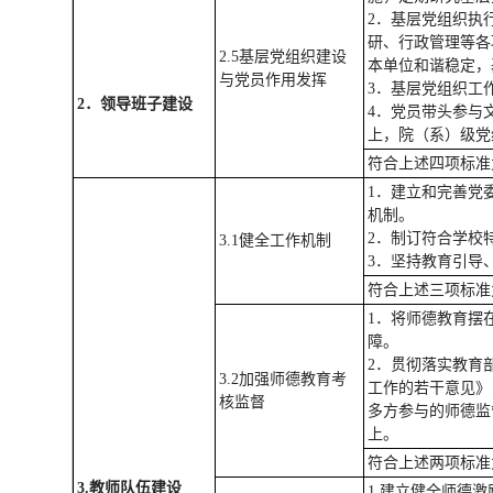
2．基层党组织执
研、行政管理等各
2.5基层党组织建设
本单位和谐稳定，
与党员作用发挥
3．基层党组织工
2
．
领导班子建设
4．党员带头参与
上，院（系）级党
符合上述四项标准
1．建立和完善党
机制。
2．制订符合学校
3.1健全工作机制
3．坚持教育引导
符合上述三项标准
1．将师德教育摆
障。
2．贯彻落实教育
3.2加强师德教育考
工作的若干意见》
核监督
多方参与的师德监
上。
符合上述两项标准
3.
教师队伍建设
1.建立健全师德