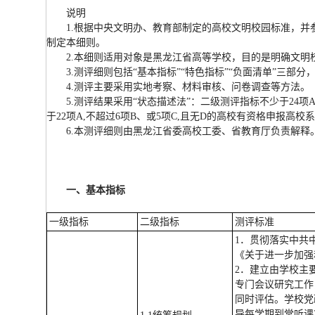
说明
1.根据中央文明办、教育部制定的高校文明校园标准，
制定本细则。
2.本细则适用对象是黑龙江省高等学校，目的是明确文
3.测评细则包括“基本指标”“特色指标”“负面清单”三部
4.测评主要采用实地考察、材料审核、问卷调查等方法
5.测评结果采用“状态描述法”：二级测评指标不少于24
于22项A,不超过6项B、或5项C,且无D的高校有资格申报高
6.本测评细则由黑龙江省委高校工委、省教育厅负责解
一、基本指标
一级指标
二级指标
测评标准
1．贯彻落实中共
《关于进一步加强
2．建立由学校主
专门会议研究工作
同时评估。学校党
导每学期到堂听课