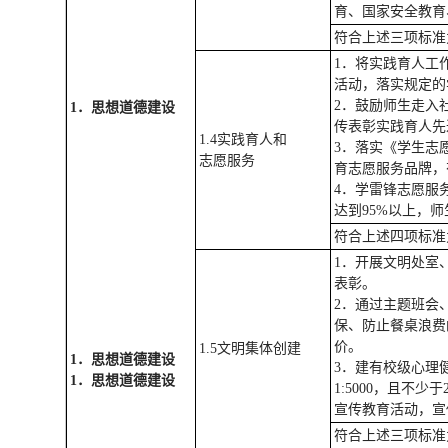
育、国家安全教
符合上述三项标准
1．将实践育人工
活动，落实规定
2．鼓励师生走入
1
．思想道德建设
传表彰实践育人先
1.4实践育人和
3．落实《学生志
志愿服务
育志愿服务品牌
4．学雷锋志愿服
达到95%以上，
符合上述四项标准
1．开展文明处室
表彰。
2．通过主题班会
保、防止餐桌浪费
价。
1.5文明集体创建
1
．思想道德建设
3．建有校级心理
1
．思想道德建设
1:5000，且
宣传教育活动，
符合上述三项标准