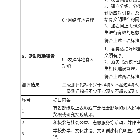
2．建立分级、分
预防应对机制，及
培育文明理性的
6.4网络阵地管理
3．加强网上思想
生进行有效的思
符合上述三项标准
1．各类活动阵地
文明有序。
6
．活动阵地建设
6.5发挥阵地育人
2．落实《高校学
功能
生社团建设管理
符合上述两项标准
测评结果
二级测评指标不少于24项A,不超过4项
二级测评指标不少于22项A,不超过6项
序号
项目内容
有省部级以上表彰或广泛社会影响的好人好事
1
奖项或研究实践成果。
2
积极参与社会公益、志愿服务等活动，并作
学校办学、文化建设、文明创建特色明显，
3
道。