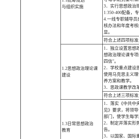
1.1统筹规划
3．实行思想政治
与组织实施
1:350-400配
4.一线专职辅导
核办法和年度考核
显。
符合上述四项标准
1．独立设置思想
想政治理论课专项
四信”。
2．学校重点建设
1.2思想政治理论课
使用马克思主义理
建设
养方案和教学。
3．思政课教学改
符合上述三项标准
1．落实《中共中
见》要求，将领导
部门，使学生每学
2．制定并落实形
1.3日常思想政治
告。
教育
3．以国家、国际