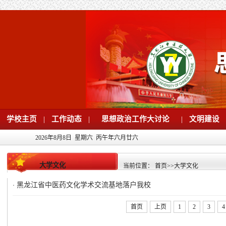
学校主页
|
工作动态
|
思想政治工作大讨论
|
文明建设
2026年8月8日 星期六 丙午年六月廿六
大学文化
当前位置：
首页
>>
大学文化
·
黑龙江省中医药文化学术交流基地落户我校
首页
上页
1
2
3
4